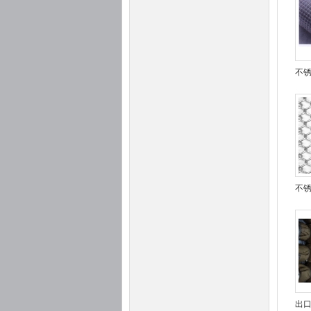
不
不
出