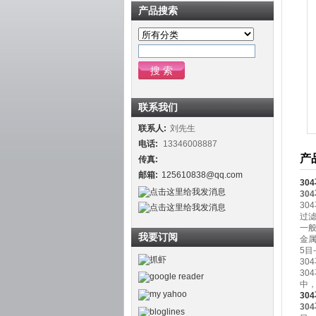
产品搜索
联系我们
联系人:
刘先生
电话:
13346008887
产
传真:
邮箱:
125610838@qq.com
30
30
30
过
一
我要订阅
金
5目
30
30
中，
30
30