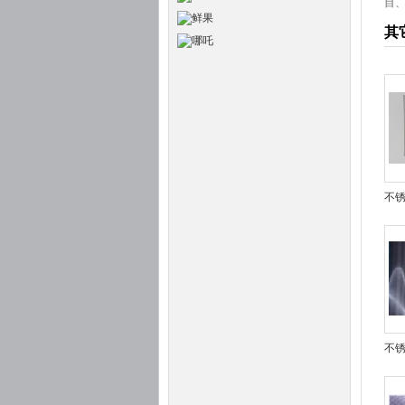
目、
其
不
不