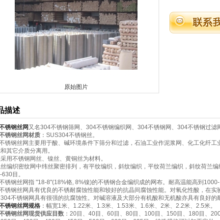
原始图片
品描述
4不锈钢丝网
又名304不锈钢筛网、304不锈钢编织网、304不锈钢网、304不锈钢过滤
4不锈钢丝网材质
：SUS304不锈钢丝。
4不锈钢丝网主要用于酸、碱环境条件下筛分和过滤，石油工业作泥浆网、化工化纤工
滤和其它介质分离用。
般采用不锈钢网丝、镍丝、黄铜丝为材料。
属丝编织密纹网中纬丝聚密排列，有平纹编织，斜纹编织，平纹荷兰编织，斜纹荷兰编
--630目。
4不锈钢丝网指 "18-8"(18%铬, 8%镍)的不锈钢合金编织成的网布。耐高温能高到1000-
4不锈钢丝网具有优良的不锈耐腐蚀性能和较好的抗晶间腐蚀性能。对氧化性酸，在实验
304不锈钢网具有很强的抗腐蚀性。对碱溶液及大部分有机酸和无机酸亦具有良好的
4不锈钢丝网规格
：幅宽1米、1.22米、1.3米、1.53米、1.6米、2米、2.2米、2.5米。
4不锈钢丝网现货供应目数
：20目、40目、60目、80目、100目、150目、180目、200