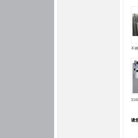
网
不
31
请