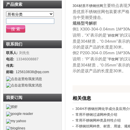
产品搜索
主要特点表现
304材质不锈钢丝网
质优质不锈钢丝网包装要求严格
当中受潮受撞击。
规格型号解析
例1 X300-304-0.04mm 1M*30M
说明，“X”表示的是“
”的汉
斜纹网
质是304材质，“0.04mm”表
联系我们
示的是该产品的长度是3
例2 P200-304-0.05mm 1M*30M
联系人:
刘先生
说明：“P”表示的是“
”的汉
电话:
13346008887
平纹网
质是304材质，“0.05mm”表
传真:
示的是该产品的长度是30米。
邮箱:
125610838@qq.com
我要订阅
相关信息
304H不锈钢丝网化学成分及应用介
常用不锈钢过滤网种类介绍
常用不锈钢网种类及特性介绍
不锈钢丝网种类、材质、用途、规