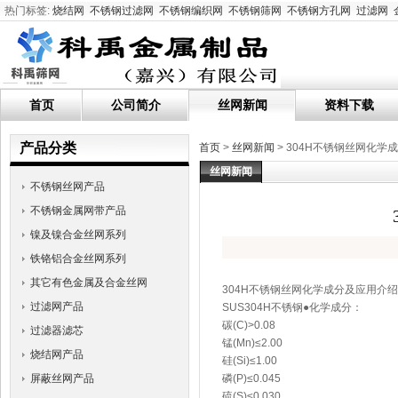
热门标签:
烧结网
不锈钢过滤网
不锈钢编织网
不锈钢筛网
不锈钢方孔网
过滤网
首页
公司简介
丝网新闻
资料下载
产品分类
首页
>
丝网新闻
> 304H不锈钢丝网化学
丝网新闻
不锈钢丝网产品
不锈钢金属网带产品
镍及镍合金丝网系列
铁铬铝合金丝网系列
其它有色金属及合金丝网
304H不锈钢丝网化学成分及应用介绍
过滤网产品
SUS304H不锈钢●化学成分：
碳(C)>0.08
过滤器滤芯
锰(Mn)≤2.00
烧结网产品
硅(Si)≤1.00
屏蔽丝网产品
磷(P)≤0.045
硫(S)≤0.030