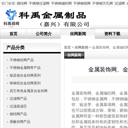
热门标签:
烧结网
不锈钢过滤网
不锈钢编织网
不锈钢筛网
不锈钢方孔网
过滤网
首页
公司简介
丝网新闻
资料下载
产品分类
首页
>
丝网新闻
> 金属装饰网、金属编织
丝网新闻
不锈钢丝网产品
不锈钢金属网带产品
金属装饰网、金
镍及镍合金丝网系列
铁铬铝合金丝网系列
其它有色金属及合金丝网
金属装饰网、金属编织网、金属
过滤网产品
包括：不锈钢金属网，不锈钢编
帘、输送带、金属幕墙网、金属
过滤器滤芯
也可以喷图成古铜，黄铜，紫铜
烧结网产品
金属网帘是一种新型建筑装饰材
丝和金属线条特有的柔韧性和光
屏蔽丝网产品
院、展厅等高档内外装修。装饰